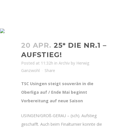
25* DIE NR.1 – AUFSTIEG!
20 APR.
25* DIE NR.1 –
AUFSTIEG!
Posted at 11:32h
in
Archiv
by
Herwig
Ganzwohl
Share
TSC Usingen steigt souverän in die
Oberliga auf / Ende Mai beginnt
Vorbereitung auf neue Saison
USINGEN/GROß-GERAU – (sch). Aufstieg
geschafft. Auch beim Finalturnier konnte die