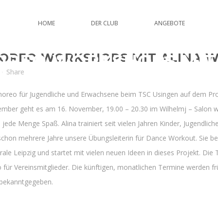
HOME
DER CLUB
ANGEBOTE
OREO WORKSHOPS MIT
OREO WORKSHOPS MIT ALINA 
Share
oreo für Jugendliche und Erwachsene beim TSC Usingen auf dem Pro
ptember geht es am 16. November, 19.00 – 20.30 im Wilhelmj – Salon
jede Menge Spaß. Alina trainiert seit vielen Jahren Kinder, Jugendlic
chon mehrere Jahre unsere Übungsleiterin für Dance Workout. Sie bee
le Leipzig und startet mit vielen neuen Ideen in dieses Projekt. D
o für Vereinsmitglieder. Die künftigen, monatlichen Termine werden f
 bekanntgegeben.