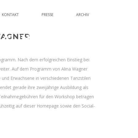
KONTAKT
PRESSE
ARCHIV
 ALINA WAGNER
WAGNER
gramm. Nach dem erfolgreichen Einstieg bei
 weiter. Auf dem Programm von Alina Wagner
he und Erwachsene in verschiedenen Tanzstilen
ndet gerade ihre zweijährige Ausbildung als
ie Teilnahmegebühren für den Workshop betragen
rühzeitig auf dieser Homepage sowie den Social-