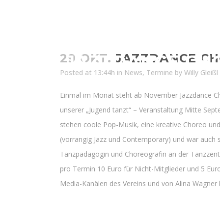
JAZZDANCE CH
29 OKT.
JAZZDANCE CH
Posted at 13:44h
in
News
,
Termine
by
Willy Gleißl
Einmal im Monat steht ab November Jazzdance Ch
unserer „Jugend tanzt“ – Veranstaltung Mitte Se
stehen coole Pop-Musik, eine kreative Choreo und 
(vorrangig Jazz und Contemporary) und war auch s
Tanzpädagogin und Choreografin an der Tanzzentra
pro Termin 10 Euro für Nicht-Mitglieder und 5 Eur
Media-Kanälen des Vereins und von Alina Wagner