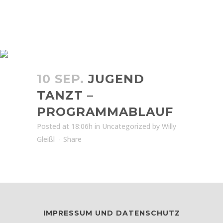
JUGEND TANZT –
PROGRAMMABLAUF
10 SEP.
JUGEND
TANZT –
PROGRAMMABLAUF
Posted at 18:06h
in
Uncategorized
by
Willy
Gleißl
Share
IMPRESSUM UND DATENSCHUTZ