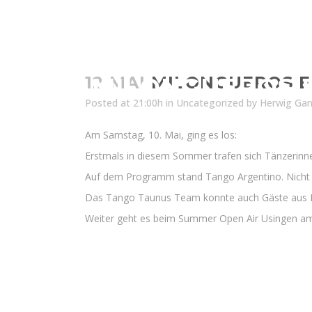
MILONGUEROS 
12 MAI
MILONGUEROS E
Posted at 21:00h
in
Uncategorized
by
Herwig Ga
Am Samstag, 10. Mai, ging es los:
Erstmals in diesem Sommer trafen sich Tänzerinne
Auf dem Programm stand Tango Argentino. Nicht
Das Tango Taunus Team konnte auch Gäste aus Fr
Weiter geht es beim Summer Open Air Usingen am 