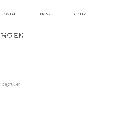
KONTAKT
PRESSE
ARCHIV
N AIR USINGEN
INGEN
r begrüßen.