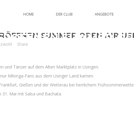
HOME
DER CLUB
ANGEBOTE
ERÖFFNEN SUMMER OPE
RÖFFNEN SUMMER OPEN AIR US
nzwohl
Share
n und Tänzer auf dem Alten Marktplatz in Usingen.
 nur Milonga-Fans aus dem Usinger Land kamen.
ankfurt, Gießen und der Wetterau bei herrlichem Frühsommerwette
31. Mai mit Salsa und Bachata.