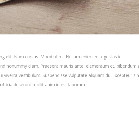
UNSERE LETZTEN BEITRÄGE
g elit. Nam cursus. Morbi ut mi. Nullam enim leo, egestas id,
Discofox (wieder) entdecken – neuer Workshop
fend nonummy diam. Praesent mauris ante, elementum et, bibendum a
startet
dui viverra vestibulum. Suspendisse vulputate aliquam dui.Excepteur sin
officia deserunt mollit anim id est laborum
Zusätzlicher Trainingstermin für die Tanz-Knirpse
Salsa‑Open‑Air am 25. Juli in Usingen