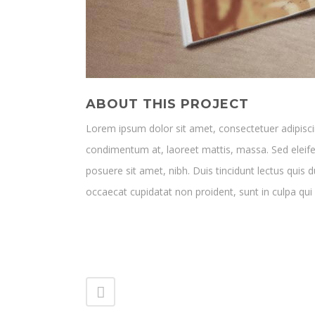
ABOUT THIS PROJECT
IMPRESSUM UND DATENSCHUTZ
Lorem ipsum dolor sit amet, consectetuer adipiscin
TSC Usingen e.V.
condimentum at, laoreet mattis, massa. Sed elei
Willy Gleißl
posuere sit amet, nibh. Duis tincidunt lectus quis 
Schlappmühler Pfad 37
occaecat cupidatat non proident, sunt in culpa qui 
61250 Usingen
Impressum
Datenschutzerklärung