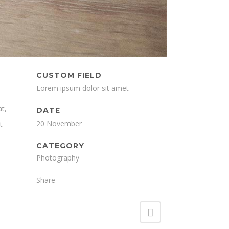
CUSTOM FIELD
DOWNLOADS
Lorem ipsum dolor sit amet
Vereinssatzung
t,
DATE
Beitragsordnung
20 November
t
Beitrittserklärung
CATEGORY
Datenschutzrichtlinie
Photography
Share