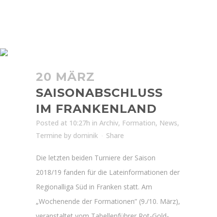
SAISONABSCHLUSS IM
FRANKENLAND
20 MÄRZ
SAISONABSCHLUSS
IM FRANKENLAND
Posted at 10:27h
in
Archiv
,
Formation
,
News
,
Termine
by
dominik
Share
Die letzten beiden Turniere der Saison
2018/19 fanden für die Lateinformationen der
Regionalliga Süd in Franken statt. Am
„Wochenende der Formationen” (9./10. März),
veranstaltet vom Tabellenführer Rot-Gold-