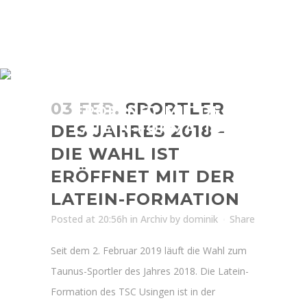
SPORTLER DES JAHRES
2018 – DIE WAHL IST
03 FEB.
SPORTLER
ERÖFFNET MIT DER
LATEIN-FORMATION
DES JAHRES 2018 –
DIE WAHL IST
ERÖFFNET MIT DER
LATEIN-FORMATION
Posted at 20:56h
in
Archiv
by
dominik
Share
Seit dem 2. Februar 2019 läuft die Wahl zum
Taunus-Sportler des Jahres 2018. Die Latein-
Formation des TSC Usingen ist in der