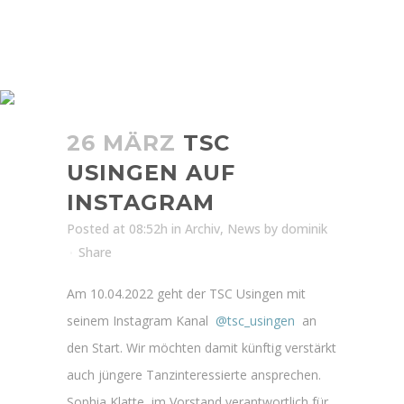
TSC USINGEN AUF
INSTAGRAM
26 MÄRZ
TSC
USINGEN AUF
INSTAGRAM
Posted at 08:52h
in
Archiv
,
News
by
dominik
Share
Am 10.04.2022 geht der TSC Usingen mit
seinem Instagram Kanal
@tsc_usingen
an
den Start. Wir möchten damit künftig verstärkt
auch jüngere Tanzinteressierte ansprechen.
Sophia Klatte, im Vorstand verantwortlich für