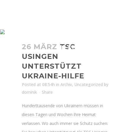
TSC USINGEN
UNTERSTÜTZT UKRAINE-
26 MÄRZ
TSC
HILFE
USINGEN
UNTERSTÜTZT
UKRAINE-HILFE
Posted at 08:54h
in
Archiv
,
Uncategorized
by
dominik
Share
Hunderttausende von Ukrainern müssen in
diesen Tagen und Wochen ihre Heimat
verlassen. Wo auch immer sie Schutz suchen: