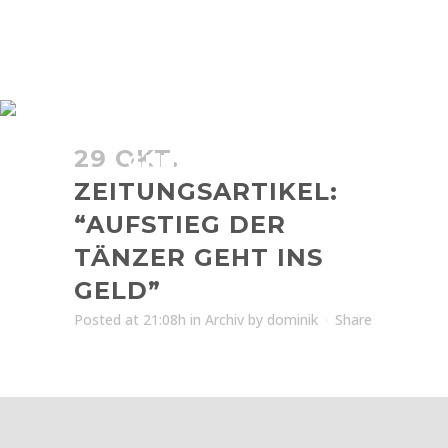
ZEITUNGSARTIKEL:
“AUFSTIEG DER TÄNZER
29 OKT.
GEHT INS GELD”
ZEITUNGSARTIKEL:
“AUFSTIEG DER
TÄNZER GEHT INS
GELD”
Posted at 21:08h
in
Archiv
by
dominik
Share