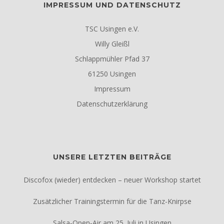
IMPRESSUM UND DATENSCHUTZ
TSC Usingen e.V.
Willy Gleißl
Schlappmühler Pfad 37
61250 Usingen
Impressum
Datenschutzerklärung
UNSERE LETZTEN BEITRÄGE
Discofox (wieder) entdecken – neuer Workshop startet
Zusätzlicher Trainingstermin für die Tanz-Knirpse
Salsa‑Open‑Air am 25. Juli in Usingen